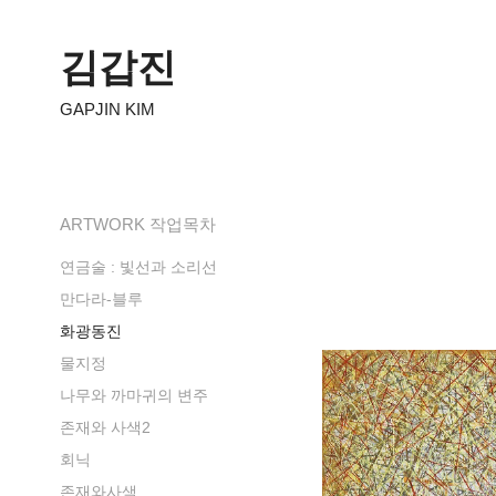
김갑진
GAPJIN KIM
ARTWORK 작업목차
연금술 : 빛선과 소리선
만다라-블루
화광동진
물지정
나무와 까마귀의 변주
존재와 사색2
회닉
존재와사색