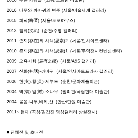
2018 푸른 사람들 (고흥/도화헌 미술관)
2018 나무와 까마귀의 변주 (서울/미술세계 갤러리)
2015 회닉(晦匿) (서울/토포하우스)
2013 침류(沈流) (순천/주영 갤러리)
2011 존재(存在)와 사색(思索)2 (서울/인사아트센터)
2010 존재(存在)와 사색(思索)1 (서울/무역전시컨벤션센터)
2009 오유지향 (烏有之鄕) (서울/A&S 갤러리)
2007 신화(神話)-까마귀 (서울/인사아트프라자 갤러리)
2006 현(玄).황(黃)-제부도 (순천/문화예술회관)
2004 벽(碧).암(巖)-소나무 (필리핀/국립현대 미술관)
2004 울음-나무,바위,산 (안산/단원 미술관)
2011~ 현재 (곡성/김갑진 명상갤러리 상설전시)
■ 단체전 및 초대전